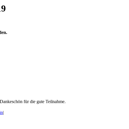
19
den.
Dankeschön für die gute Teilnahme.
in
|